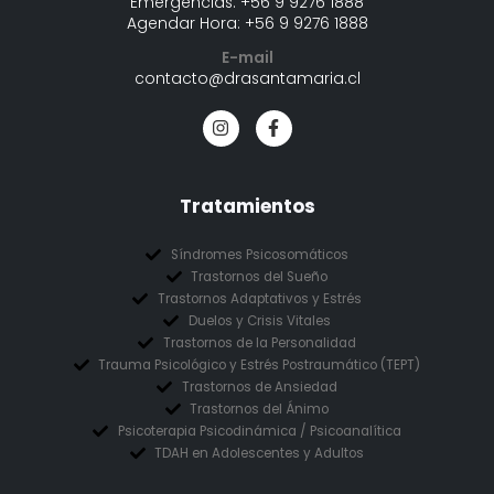
Emergencias:
+56 9 9276 1888
Agendar Hora:
+56 9 9276 1888
E-mail
contacto@drasantamaria.cl
Tratamientos
Síndromes Psicosomáticos
Trastornos del Sueño
Trastornos Adaptativos y Estrés
Duelos y Crisis Vitales
Trastornos de la Personalidad
Trauma Psicológico y Estrés Postraumático (TEPT)
Trastornos de Ansiedad
Trastornos del Ánimo
Psicoterapia Psicodinámica / Psicoanalítica
TDAH en Adolescentes y Adultos