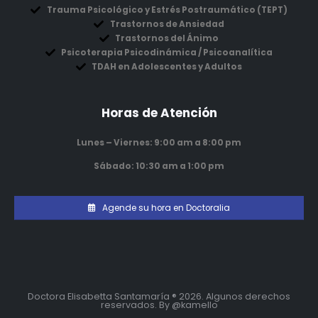
Trauma Psicológico y Estrés Postraumático (TEPT)
Trastornos de Ansiedad
Trastornos del Ánimo
Psicoterapia Psicodinámica / Psicoanalítica
TDAH en Adolescentes y Adultos
Horas de Atención
Lunes – Viernes: 9:00 am a 8:00 pm
Sábado: 10:30 am a 1:00 pm
Agende su hora en Doctoralia
Doctora Elisabetta Santamaría ® 2026. Algunos derechos
reservados. By
@kamello