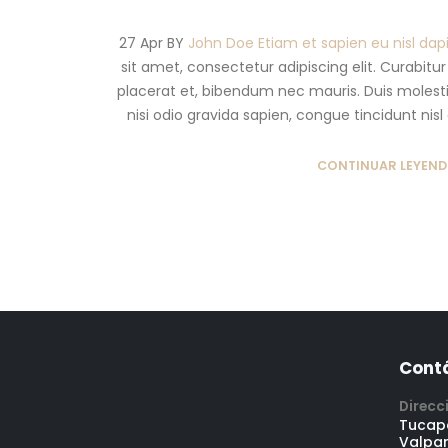
27 Apr BY
John Doe
Etiam et sapien eu nisl da
sit amet, consectetur adipiscing elit. Curabitu
placerat et, bibendum nec mauris. Duis molestie
nisi odio gravida sapien, congue tincidunt nisl 
CONTINUAR LEYEN
Cont
Direcc
Tucape
Valpa