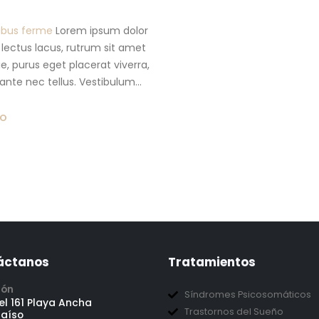
pibus ferme
Lorem ipsum dolor
r lectus lacus, rutrum sit amet
, purus eget placerat viverra,
ante nec tellus. Vestibulum...
DO
áctanos
Tratamientos
ión
Síndromes Psicosomáticos
l 161 Playa Ancha
Trastornos del Sueño
raíso